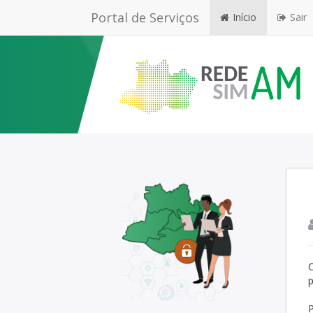
Portal de Serviços
Início
Sair
O
p
P